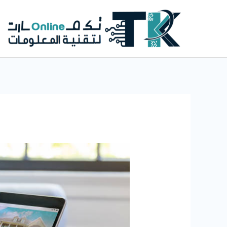
خطي
لى
لمحتوى