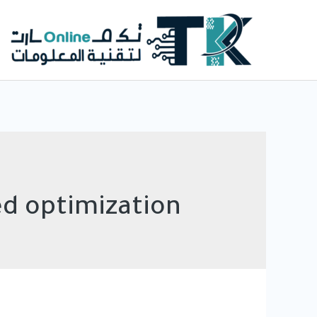
خطي
لى
لمحتوى
ed optimization