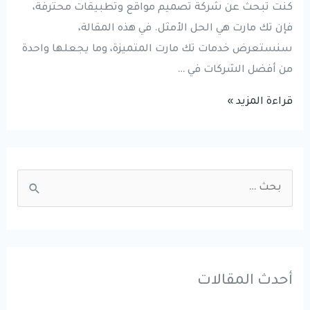
كنت تبحث عن شركة تصميم مواقع وتطبيقات محترفة،
فإن تك مارت هي الحل الأمثل. في هذه المقالة،
سنستعرض خدمات تك مارت المتميزة، وما يجعلها واحدة
من أفضل الشركات في …
شركة
قراءة المزيد »
تصميم
مواقع
|
S
انشاء
e
متاجر
a
الكترونيه
r
|
تطوير
c
أحدث المقالات
تطبيقات
h
الجوال