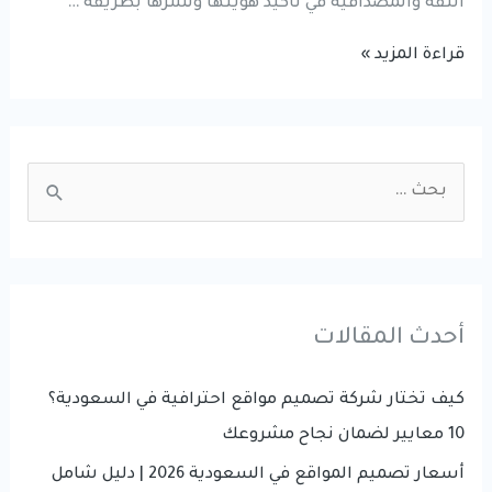
الثقة والمصداقية في تأكيد هويتها ونشرها بطريقة …
تأثير
قراءة المزيد »
تصميم
الهوية
التجارية
S
على
e
نمو
a
أعمالك
r
c
أحدث المقالات
h
f
كيف تختار شركة تصميم مواقع احترافية في السعودية؟
o
10 معايير لضمان نجاح مشروعك
r
أسعار تصميم المواقع في السعودية 2026 | دليل شامل