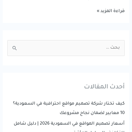
التجارة
قراءة المزيد »
الإلكترونية
المفهوم
الذي
S
غير
e
تجربة
a
التسوق
r
c
أحدث المقالات
h
f
كيف تختار شركة تصميم مواقع احترافية في السعودية؟
o
10 معايير لضمان نجاح مشروعك
r
أسعار تصميم المواقع في السعودية 2026 | دليل شامل
: