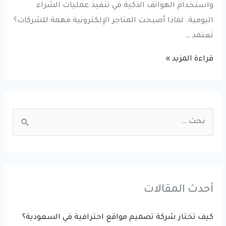
واستخدام الهواتف الذكية في تنفيذ عمليات الشراء
اليومية. لماذا أصبحت المتاجر الإلكترونية مهمة للشركات؟
تعتمد …
انشاء
قراءة المزيد »
المتاجر
الالكترونية:
كيف
S
تساعد
e
المتاجر
a
الرقمية
r
على
نمو
c
أحدث المقالات
الأعمال
h
في
f
كيف تختار شركة تصميم مواقع احترافية في السعودية؟
السعودية؟