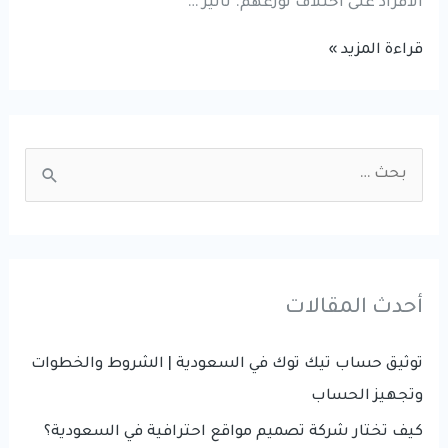
الأفراد على اختلاف توزعهم. تأثير …
7
قراءة المزيد »
نصائح
من
أجل
S
زيادة
e
متابعين
a
انستجرام
r
وفيسبوك
وتيك
c
أحدث المقالات
توك
h
f
توثيق حساب تيك توك في السعودية | الشروط والخطوات
o
وتجهيز الحساب
r
كيف تختار شركة تصميم مواقع احترافية في السعودية؟