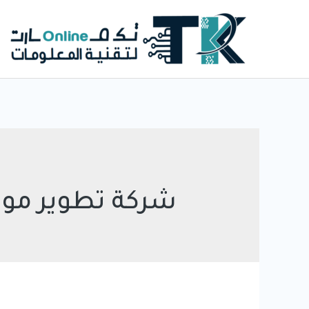
خطي
لى
لمحتوى
شركة تطوير موا