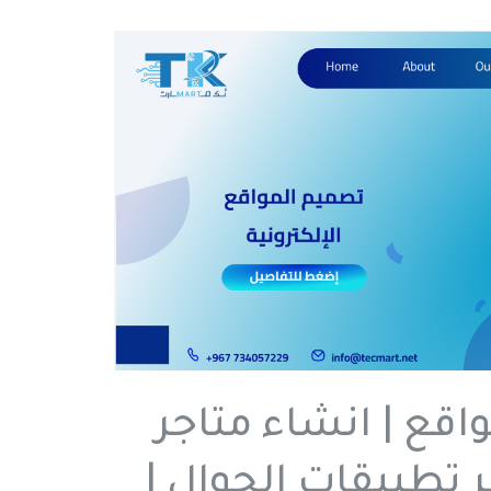
قع | انشاء متاجر
ر تطبيقات الجوال |