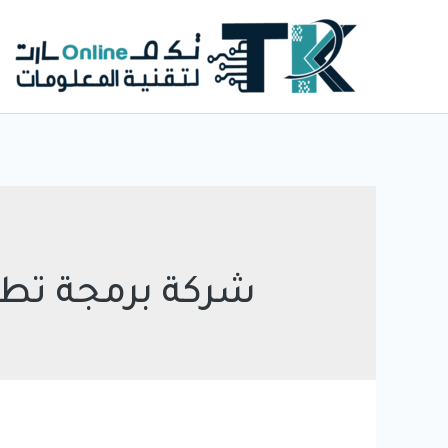
خطي
لى
لمحتوى
شركة برمجة تطب