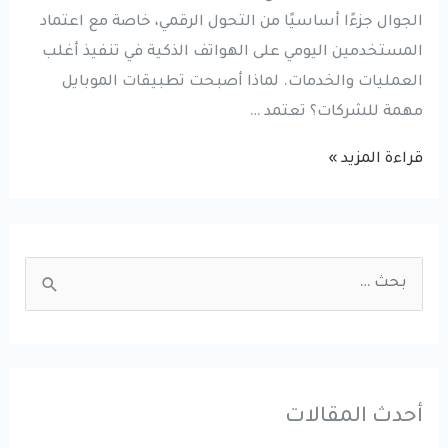
الجوال جزءًا أساسيًا من التحول الرقمي، خاصة مع اعتماد
المستخدمين اليومي على الهواتف الذكية في تنفيذ أغلب
العمليات والخدمات. لماذا أصبحت تطبيقات الموبايل
مهمة للشركات؟ تعتمد …
تطوير
قراءة المزيد »
تطبيقات
الموبايل:
كيف
S
تساعد
e
التطبيقات
a
الذكية
r
الشركات
على
c
أحدث المقالات
النمو
h