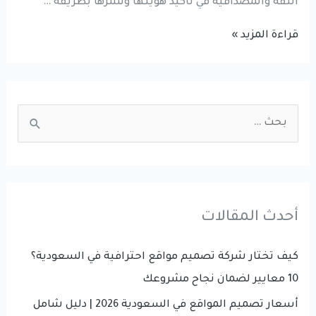
الثقة والمصداقية في تأكيد هويتها ونشرها بطريقة …
تأثير
قراءة المزيد »
تصميم
الهوية
التجارية
S
على
e
نمو
a
أعمالك
r
c
أحدث المقالات
h
f
كيف تختار شركة تصميم مواقع احترافية في السعودية؟
o
10 معايير لضمان نجاح مشروعك
r
أسعار تصميم المواقع في السعودية 2026 | دليل شامل