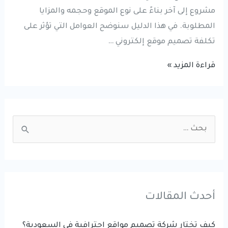
مشروع إلى آخر بناءً على نوع الموقع وحجمه والمزايا
المطلوبة. في هذا الدليل سنوضح العوامل التي تؤثر على
تكلفة تصميم موقع إلكتروني …
تكلفة
قراءة المزيد »
تصميم
موقع
إلكتروني
S
2026
e
|
a
دليل
r
الأسعار
والعوامل
c
أحدث المقالات
المؤثرة
h
f
كيف تختار شركة تصميم مواقع احترافية في السعودية؟