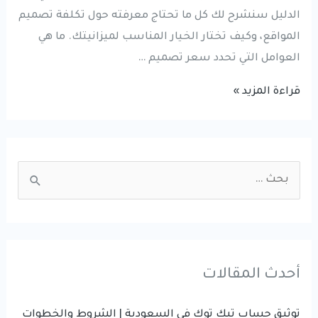
الدليل سنشرح لك كل ما تحتاج معرفته حول تكلفة تصميم
المواقع، وكيف تختار الخيار المناسب لميزانيتك. ما هي
العوامل التي تحدد سعر تصميم …
أسعار
قراءة المزيد »
تصميم
المواقع
في
S
السعودية
e
2026
a
|
r
دليل
شامل
c
أحدث المقالات
للتكلفة
h
والعوامل
f
توثيق حساب تيك توك في السعودية | الشروط والخطوات