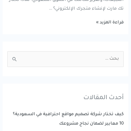
المبيعات، وتعزيز مكانتك في السوق السعودي. لماذا تختار
تك مارت لإنشاء متجرك الإلكتروني؟ …
انشاء
قراءة المزيد »
متاجر
الكترونية
في
S
السعودية
e
|
a
افضل
r
شركة
تصميم
c
أحدث المقالات
متاجر
h
في
f
كيف تختار شركة تصميم مواقع احترافية في السعودية؟
السعودية
o
10 معايير لضمان نجاح مشروعك
r