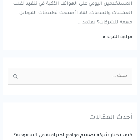
المستخدمين اليومي على الهواتف الذكية في تنفيذ أغلب
العمليات والخدمات. لماذا أصبحت تطبيقات الموبايل
مهمة للشركات؟ تعتمد …
تطوير
قراءة المزيد »
تطبيقات
الموبايل:
كيف
S
تساعد
e
التطبيقات
a
الذكية
r
الشركات
على
c
أحدث المقالات
النمو
h
الرقمي؟
f
كيف تختار شركة تصميم مواقع احترافية في السعودية؟