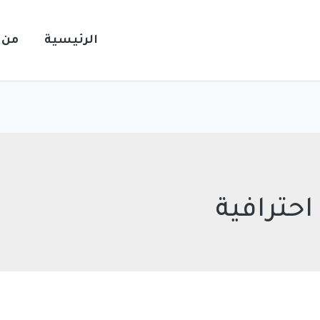
الرئيسية
من 
حترافية