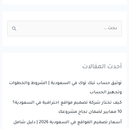
مواقع
للشركات
|
S
كيف
e
يساعد
a
الموقع
r
الاحترافي
في
c
أحدث المقالات
زيادة
h
العملاء
f
توثيق حساب تيك توك في السعودية | الشروط والخطوات
والمبيعات؟
o
وتجهيز الحساب
r
كيف تختار شركة تصميم مواقع احترافية في السعودية؟
:
10 معايير لضمان نجاح مشروعك
أسعار تصميم المواقع في السعودية 2026 | دليل شامل