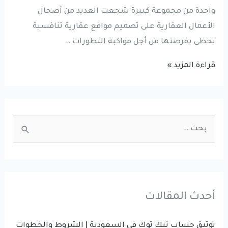
واحدة من مجموعة كبيرة شجعت العديد من أصحال
الأعمال العقارية على تصميم مواقع عقارية تنافسية
تحظى بفرصتها من أجل مواكبة التطورات …
تصميم
قراءة المزيد »
المواقع
العقارية
:
S
أهم
e
الأسباب
a
التي
r
تدفعك
لامتلاك
c
أحدث المقالات
واجهة
h
رقمية
f
توثيق حساب تيك توك في السعودية | الشروط والخطوات