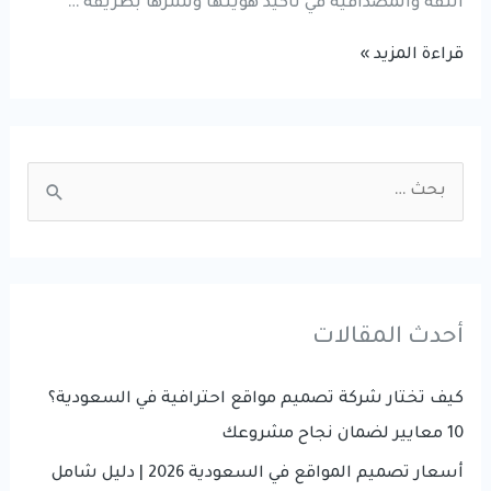
الثقة والمصداقية في تأكيد هويتها ونشرها بطريقة …
تأثير
قراءة المزيد »
تصميم
الهوية
التجارية
S
على
e
نمو
a
أعمالك
r
c
أحدث المقالات
h
f
كيف تختار شركة تصميم مواقع احترافية في السعودية؟
o
10 معايير لضمان نجاح مشروعك
r
أسعار تصميم المواقع في السعودية 2026 | دليل شامل