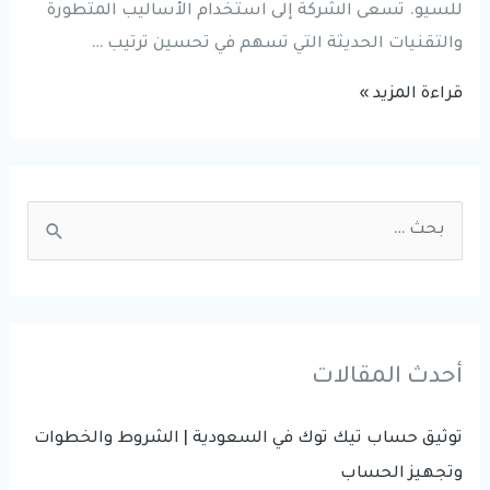
للسيو. تسعى الشركة إلى استخدام الأساليب المتطورة
والتقنيات الحديثة التي تسهم في تحسين ترتيب …
شركة
قراءة المزيد »
تحسين
محركات
البحث
S
في
e
السعودية
a
|
r
شركة
تحسين
c
أحدث المقالات
سيو
h
في
f
توثيق حساب تيك توك في السعودية | الشروط والخطوات
الرياض
o
وتجهيز الحساب
|