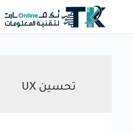
خطي
لى
لمحتوى
تحسين UX