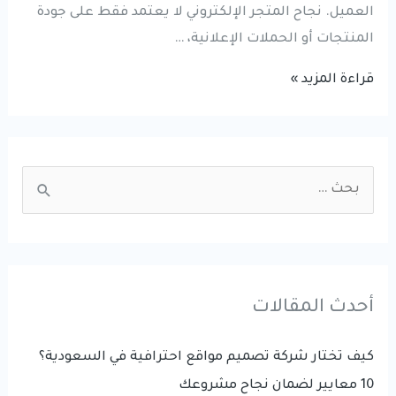
العميل. نجاح المتجر الإلكتروني لا يعتمد فقط على جودة
المنتجات أو الحملات الإعلانية، …
أخطاء
قراءة المزيد »
المتاجر
الإلكترونية
التي
S
تمنع
e
المبيعات
a
وتؤثر
r
على
الأرباح
c
أحدث المقالات
h
f
كيف تختار شركة تصميم مواقع احترافية في السعودية؟
o
10 معايير لضمان نجاح مشروعك