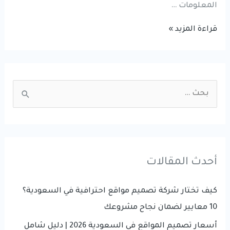
المعلومات …
تطوير
قراءة المزيد »
وإدارة
نظم
المعلومات
S
|
e
شركة
a
إدارة
r
نظم
المعلومات
c
أحدث المقالات
h
f
كيف تختار شركة تصميم مواقع احترافية في السعودية؟
o
10 معايير لضمان نجاح مشروعك
r
أسعار تصميم المواقع في السعودية 2026 | دليل شامل