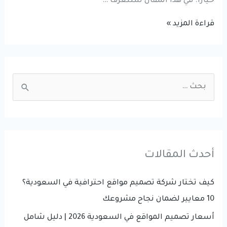
خيارًا. في هذا المقال ستتعرف …
تصميم
قراءة المزيد »
متجر
إلكتروني
في
S
السعودية
e
|
a
تكلفة
r
وإنشاء
متجر
c
أحدث المقالات
احترافي
h
يزيد
f
كيف تختار شركة تصميم مواقع احترافية في السعودية؟
مبيعاتك
o
10 معايير لضمان نجاح مشروعك
r
أسعار تصميم المواقع في السعودية 2026 | دليل شامل
: