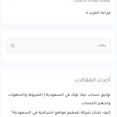
رقمية فعالة تكاملت …
إعلانات
قراءة المزيد »
جوجل
أدز
أنواعها
S
وكيف
e
يتم
a
إدارتها
r
c
أحدث المقالات
h
f
توثيق حساب تيك توك في السعودية | الشروط والخطوات
o
وتجهيز الحساب
r
كيف تختار شركة تصميم مواقع احترافية في السعودية؟