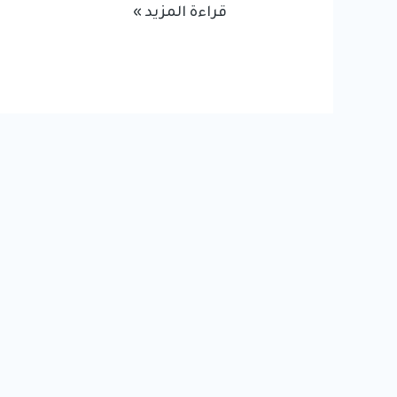
انشاء
قراءة المزيد »
المتاجر
الالكترونية:
كيف
تساعد
المتاجر
الرقمية
على
نمو
الأعمال
في
السعودية؟