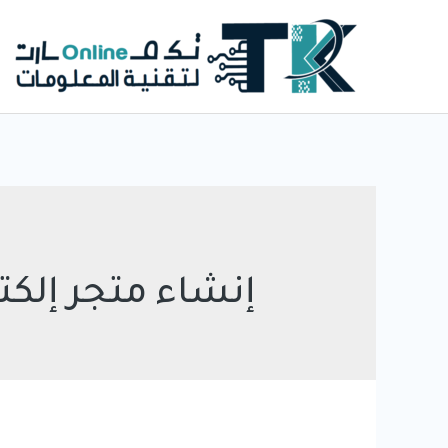
خطي
لى
لمحتوى
إنشاء متجر إلكت