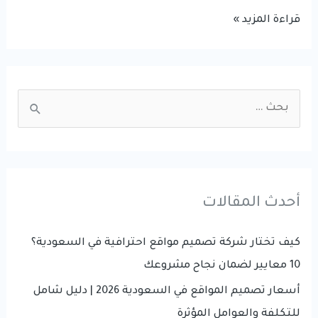
التسويق
قراءة المزيد »
الرقمي
وأهم
استراتيجيات
S
إدارة
e
الحملات
a
الإعلانية
r
c
أحدث المقالات
h
f
كيف تختار شركة تصميم مواقع احترافية في السعودية؟
o
10 معايير لضمان نجاح مشروعك
r
أسعار تصميم المواقع في السعودية 2026 | دليل شامل
:
للتكلفة والعوامل المؤثرة