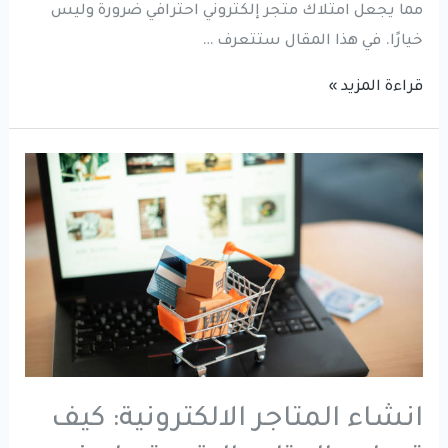
مما يجعل امتلاك متجر إلكتروني احترافي ضرورة وليس
خيارًا. في هذا المقال ستتعرف …
تصميم
قراءة المزيد »
متجر
إلكتروني
في
السعودية
|
تكلفة
وإنشاء
متجر
احترافي
يزيد
انشاء المتاجر الالكترونية: كيف
مبيعاتك