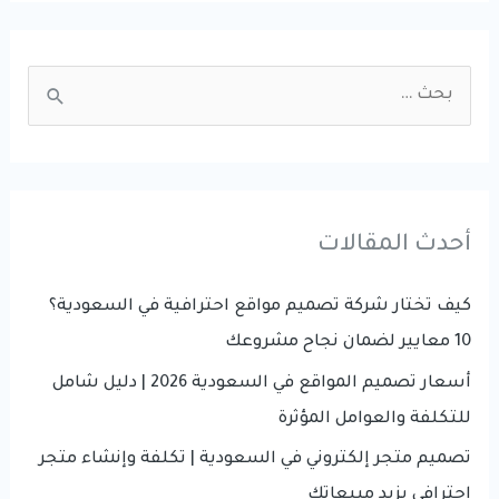
الالكترونية:
كيف
S
تساعد
e
المتاجر
a
الرقمية
r
على
نمو
c
أحدث المقالات
الأعمال
h
في
f
كيف تختار شركة تصميم مواقع احترافية في السعودية؟
السعودية؟
o
10 معايير لضمان نجاح مشروعك
r
أسعار تصميم المواقع في السعودية 2026 | دليل شامل
:
للتكلفة والعوامل المؤثرة
تصميم متجر إلكتروني في السعودية | تكلفة وإنشاء متجر
احترافي يزيد مبيعاتك