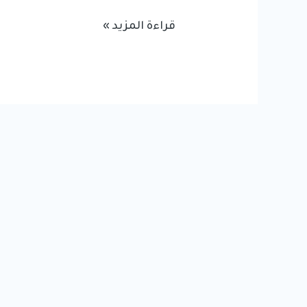
تطوير
قراءة المزيد »
تطبيقات
الموبايل:
كيف
تساعد
التطبيقات
الذكية
الشركات
على
النمو
الرقمي؟