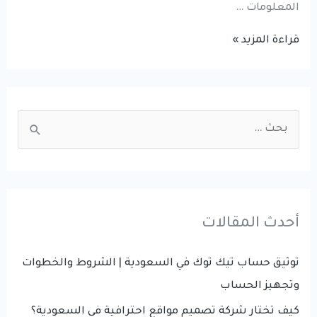
المعلومات …
تطوير
قراءة المزيد »
وإدارة
نظم
المعلومات
S
|
e
شركة
a
إدارة
r
نظم
المعلومات
c
أحدث المقالات
h
f
توثيق حساب تيك توك في السعودية | الشروط والخطوات
o
وتجهيز الحساب
r
كيف تختار شركة تصميم مواقع احترافية في السعودية؟