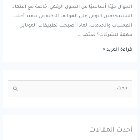
الجوال جزءًا أساسيًا من التحول الرقمي، خاصة مع اعتماد
المستخدمين اليومي على الهواتف الذكية في تنفيذ أغلب
العمليات والخدمات. لماذا أصبحت تطبيقات الموبايل
مهمة للشركات؟ تعتمد …
تطوير
قراءة المزيد »
تطبيقات
الموبايل:
كيف
S
تساعد
e
التطبيقات
a
الذكية
r
الشركات
على
c
أحدث المقالات
النمو
h