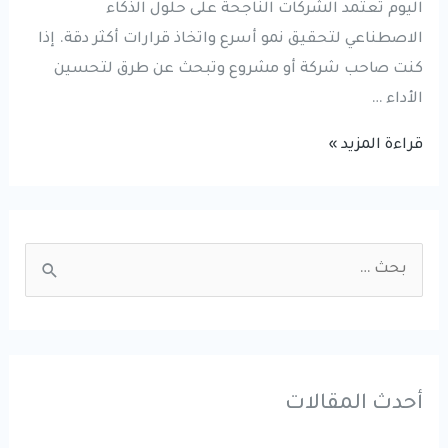
اليوم تعتمد الشركات الناجحة على حلول الذكاء
الاصطناعي لتحقيق نمو أسرع واتخاذ قرارات أكثر دقة. إذا
كنت صاحب شركة أو مشروع وتبحث عن طرق لتحسين
الأداء …
الذكاء
قراءة المزيد »
الاصطناعي
للشركات
|
S
كيف
e
تزيد
a
المبيعات
r
وتخفض
التكاليف
c
أحدث المقالات
باستخدام
h
AI؟