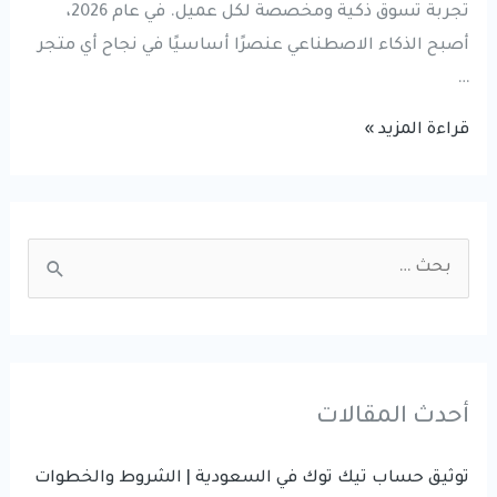
تجربة تسوق ذكية ومخصصة لكل عميل. في عام 2026،
أصبح الذكاء الاصطناعي عنصرًا أساسيًا في نجاح أي متجر
…
الذكاء
قراءة المزيد »
الاصطناعي
في
التجارة
S
الإلكترونية
e
(AI
a
in
r
E-
commerce
c
أحدث المقالات
2026
h
دليل
f
توثيق حساب تيك توك في السعودية | الشروط والخطوات
شامل)